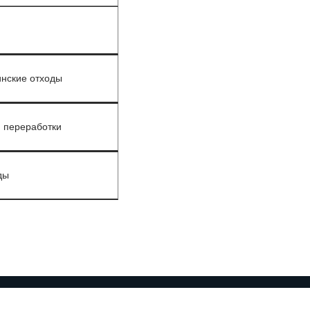
нские отходы
 переработки
ды
отовки к периодической аттестации и медицинской