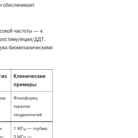
и обеспечивает
сокой частоты — к
тростимуляции/ДДТ.
вука биомеханическими
гих
Клинические
примеры
ока
Фонофорез,
терапия
тендинопатий
и
1 МГц — глубже;
ц–
3 МГц —