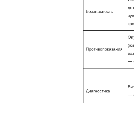
дет
Безопасность
чув
кр
Оп
(жи
Противопоказания
воз
— 
Ви
Диагностика
— 