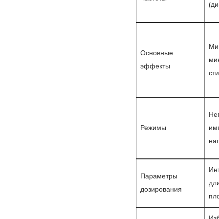
(ди
Ми
Основные
ми
эффекты
ст
Не
Режимы
им
на
Инт
Параметры
дли
дозирования
пл
Изб