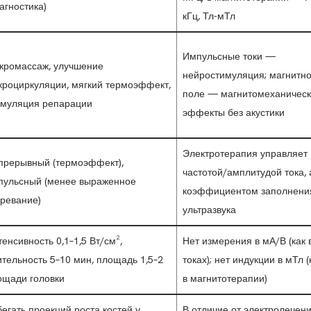
агностика)
кГц, Тл-мТл
Импульсные токи —
кромассаж, улучшение
нейростимуляция; магнитн
кроциркуляции, мягкий термоэффект,
поле — магнитомеханичес
имуляция репарации
эффекты без акустики
Электротерапия управляет
прерывный (термоэффект),
частотой/амплитудой тока, 
пульсный (менее выраженное
коэффициентом заполнени
гревание)
ультразвука
енсивность 0,1–1,5 Вт/см²,
Нет измерения в мА/В (как 
тельность 5–10 мин, площадь 1,5–2
токах); нет индукции в мТл (
ощади головки
в магнитотерапии)
егать проекций роста костей у
В отличие от электролечени