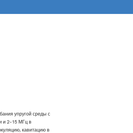
бания упругой среды с
и и 2–15 МГц в
ркуляцию, кавитацию в