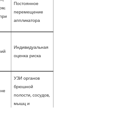
Постоянное
ом;
перемещение
 при
аппликатора
Индивидуальная
ний
оценка риска
УЗИ органов
брюшной
 не
полости, сосудов,
мышц и
сухожилий