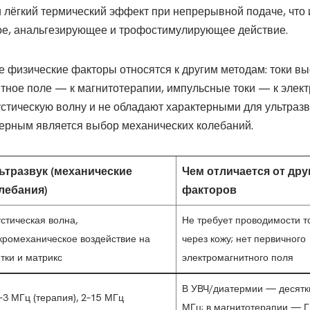
 лёгкий термический эффект при непрерывной подаче, что 
е, анальгезирующее и трофостимулирующее действие.
 физические факторы относятся к другим методам: токи вы
тное поле — к магнитотерапии, импульсные токи — к элек
стическую волну и не обладают характерными для ультраз
ерным является выбор механических колебаний.
ьтразвук (механические
Чем отличается от дру
лебания)
факторов
стическая волна,
Не требует проводимости т
кромеханическое воздействие на
через кожу; нет первичного
тки и матрикс
электромагнитного поля
В УВЧ/диатермии — десятк
–3 МГц (терапия), 2–15 МГц
МГц; в магнитотерапии — Г