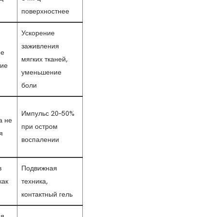
поверхностнее
Ускорение
заживления
ое
мягких тканей,
кие
уменьшение
боли
Импульс 20–50%
а не
при остром
я
воспалении
в
Подвижная
как
техника,
контактный гель
я,