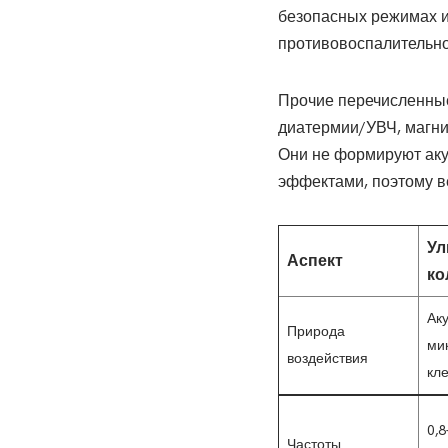
безопасных режимах и
противовоспалительно
Прочие перечисленные
диатермии/УВЧ, магни
Они не формируют аку
эффектами, поэтому в
Ул
Аспект
ко
Аку
Природа
ми
воздействия
кле
0,8
Частоты