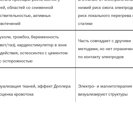
ей, областей со сниженной
низкий риск ожога электрод
ствительностью, активных
риск локального перегрева
овотечений
статике
ухоли, тромбоз, беременность
Часть совпадает с другими
вот/таз), кардиостимулятор в зоне
методами, но нет ограниче
действия, остеосинтез с цементом
по контакту электродов
с осторожностью
зуализация тканей, эффект Доплера
Электро- и магнитотерапия
оценка кровотока
визуализируют структуры