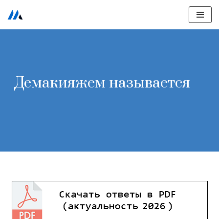
Перейти
к
содержимому
Демакияжем называется