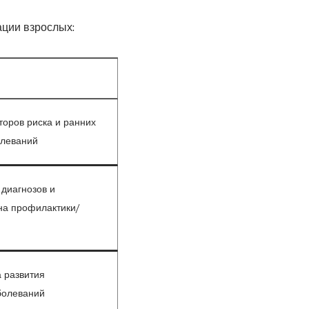
ации взрослых:
оров риска и ранних
олеваний
диагнозов и
на профилактики/
 развития
болеваний