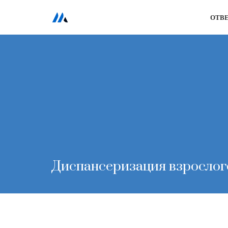
ОТВ
Перейти
к
содержимому
Диспансеризация взрослог