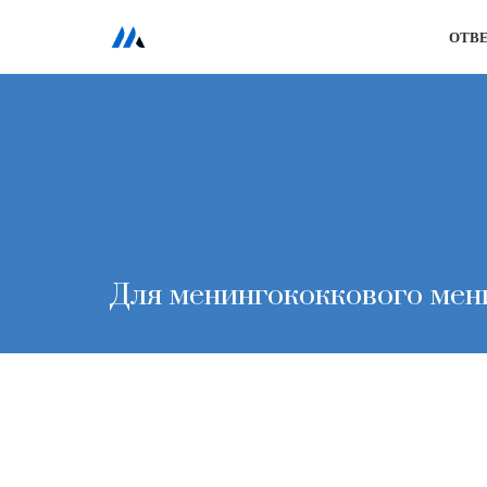
ОТВ
Перейти
к
содержимому
Для менингококкового мен