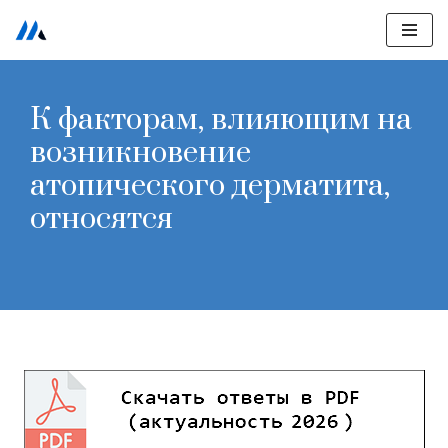
Перейти
к
содержимому
К факторам, влияющим на
возникновение
атопического дерматита,
относятся