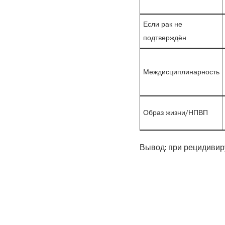
Если рак не
подтверждён
Междисциплинарность
Образ жизни/НПВП
Вывод: при рецидивир
исключения и лечения 