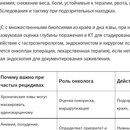
немия, снижение веса, боли, устойчивые к терапии, рвота, 
бследования и тактику при подозрительных находках.
С с множественными биопсиями из краёв и дна язвы, при
развуковая оценка глубины поражения и КТ для стадирован
йствие с гастроэнтерологом, эндоскопистом и хирургом: е
тся онкоплан (операция, лекарственная терапия), если не
ая эндоскопия для документирования заживления.
Почему важно при
Роль онколога
Дейс
частых рецидивах
Хронические язвы могут
Оценка онкориска,
Подозр
маскировать
маршрутизация
краях,
аденокарциному
Анемия, похудение,
Определяет приоритет и
Нужны