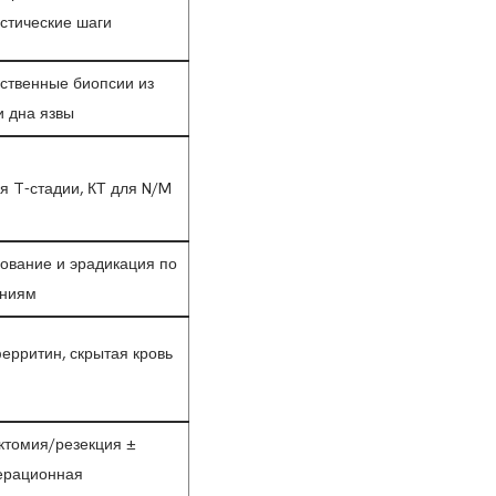
стические шаги
ственные биопсии из
и дна язвы
я T-стадии, КТ для N/M
ование и эрадикация по
аниям
ерритин, скрытая кровь
ктомия/резекция ±
ерационная