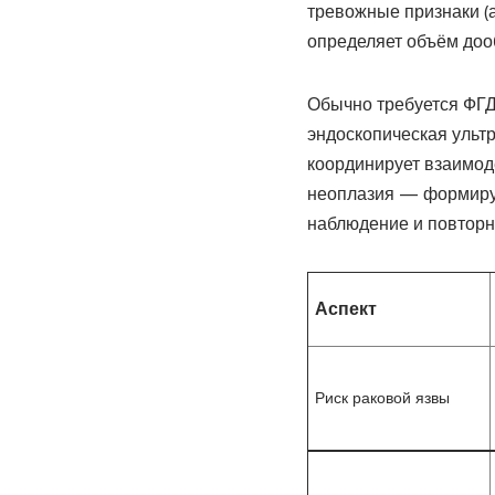
тревожные признаки (а
определяет объём доо
Обычно требуется ФГД
эндоскопическая ульт
координирует взаимоде
неоплазия — формируе
наблюдение и повторн
Аспект
Риск раковой язвы