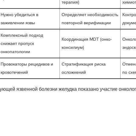
терапия)
химио
Нужно убедиться в
Определяет необходимость
Контр
заживлении язвы
повторной верификации
докум
Комплексный подход
Координация MDT (онко-
Онколо
снижает пропуск
консилиум)
эндоск
онкопатологии
Провокаторы рецидивов и
Стратификация риска
Отмен
кровотечений
осложнений
по схе
ующей язвенной болезни желудка показано участие онколо
злокачественного процесса.