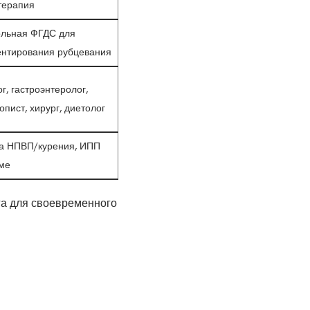
терапия
ольная ФГДС для
ентирования рубцевания
г, гастроэнтеролог,
опист, хирург, диетолог
а НПВП/курения, ИПП
ме
га для своевременного