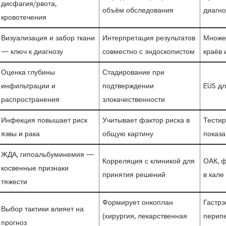
дисфагия/рвота,
объём обследования
диагно
кровотечения
Визуализация и забор ткани
Интерпретация результатов
Множе
— ключ к диагнозу
совместно с эндоскопистом
краёв 
Оценка глубины
Стадирование при
инфильтрации и
подтверждении
EUS дл
распространения
злокачественности
Инфекция повышает риск
Учитывает фактор риска в
Тестир
язвы и рака
общую картину
показ
ЖДА, гипоальбуминемия —
Корреляция с клиникой для
ОАК, ф
косвенные признаки
принятия решений
в кале
тяжести
Формирует онкоплан
Гастрэ
Выбор тактики влияет на
(хирургия, лекарственная
перип
прогноз