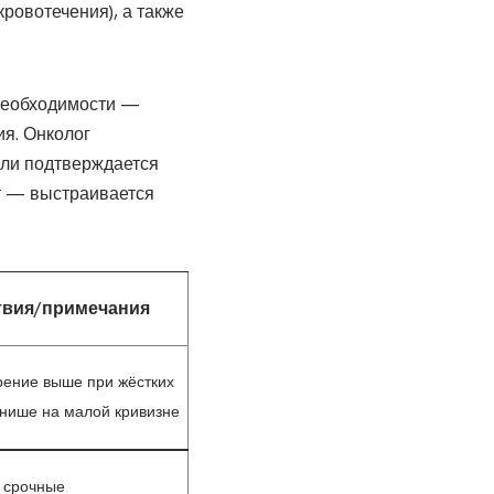
кровотечения), а также
 необходимости —
ия. Онколог
сли подтверждается
т — выстраивается
твия/примечания
ение выше при жёстких
 нише на малой кривизне
 срочные