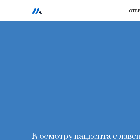
ОТВ
Перейти
к
содержимому
К осмотру пациента с язве