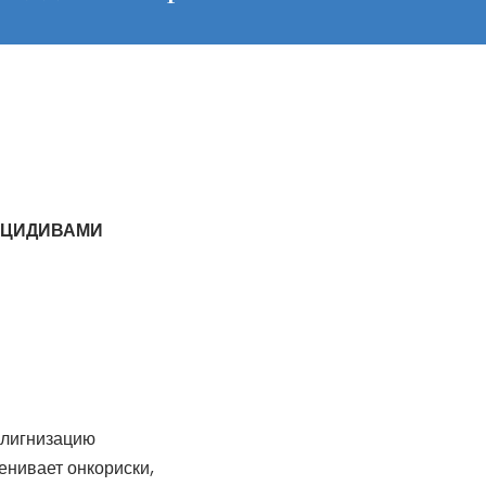
ЕЦИДИВАМИ
алигнизацию
ценивает онкориски,