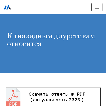
Перейти
к
содержимому
К тиазидным диуретикам
относится