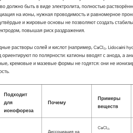
во должно быть в виде электролита, полностью растворённо
циация на ионы, нужная проводимость и равномерное прон
лутвёрдые и жировые основы не позволяют создать стабиль
лектродом, повышая риск раздражения.
е растворы солей и кислот (например, CaCl₂, Lidocaini hydr
д ориентируют по полярности: катионы вводят с анода, а ан
ые, кремовые и мазевые формы не годятся: они не ионизир
сть.
Подходит
Примеры
для
Почему
веществ
ионофореза
CaCl₂,
Диссоциация на