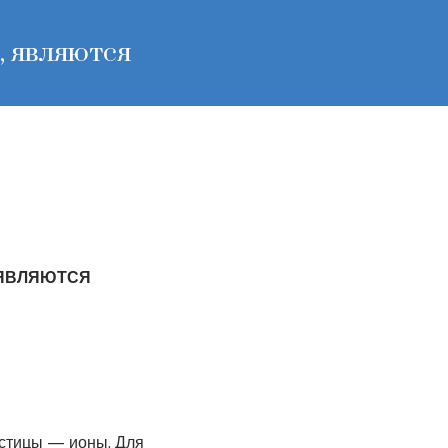
, являются
 ЯВЛЯЮТСЯ
астицы — ионы. Для