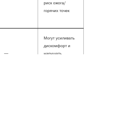
риск ожога/
горячих точек
Могут усиливать
дискомфорт и
—
нарушать
равномерность
тока
отовки к периодической аттестации и медицинской
аккредитации
среднего медицинского персонала
.