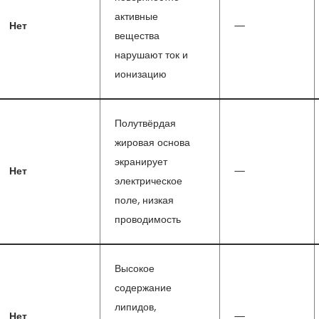
активные
Нет
—
вещества
нарушают ток и
ионизацию
Полутвёрдая
жировая основа
экранирует
Нет
—
электрическое
поле, низкая
проводимость
Высокое
содержание
липидов,
Нет
—