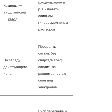
концентрацию и
Катионы —
pH, избегать
анод
, анионы
слишком
—
катод
гиперосмолярных
растворов
Проверять
состав: без
По заряду
спирта/масел;
действующего
следить за
иона
равномерностью
слоя под
электродом
Риск перегрева и