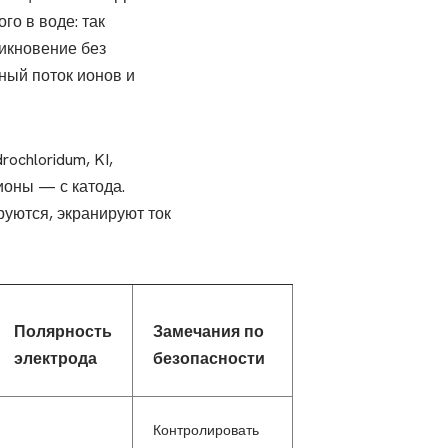
го в воде: так
икновение без
ный поток ионов и
ochloridum, KI,
ионы — с катода.
уются, экранируют ток
Полярность
Замечания по
электрода
безопасности
Контролировать