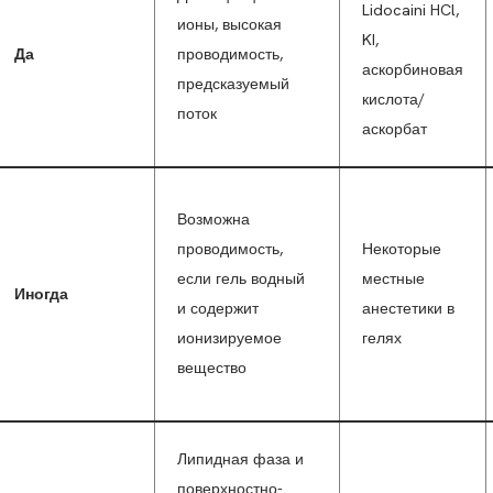
Lidocaini HCl,
ионы, высокая
KI,
Да
проводимость,
аскорбиновая
предсказуемый
кислота/
поток
аскорбат
Возможна
проводимость,
Некоторые
если гель водный
местные
Иногда
и содержит
анестетики в
ионизируемое
гелях
вещество
Липидная фаза и
поверхностно-