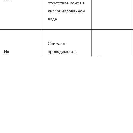
отсутствие ионов в
диссоциированном
виде
Снижают
Не
проводимость,
—
рекомендуется
сушат и
раздражают кожу
Тесты с ответами для подг