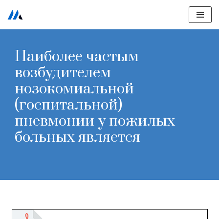
Перейти
к
Наиболее частым
содержимому
возбудителем
нозокомиальной
(госпитальной)
пневмонии у пожилых
больных является