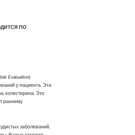
ОДИТСЯ ПО
k Evaluation)
ваний у пациента. Эта
нь холестерина. Это
ет раннему
удистых заболеваний,
ры. Важно отметить,