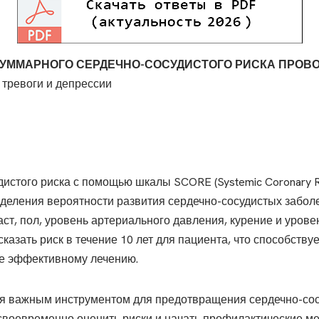
СУММАРНОГО СЕРДЕЧНО-СОСУДИСТОГО РИСКА ПРОВ
 тревоги и депрессии
истого риска с помощью шкалы SCORE (Systemic Coronary Ris
еделения вероятности развития сердечно-сосудистых заболе
ст, пол, уровень артериального давления, курение и урове
казать риск в течение 10 лет для пациента, что способству
е эффективному лечению.
я важным инструментом для предотвращения сердечно-сос
 своевременно оценить риски и начать профилактические ме