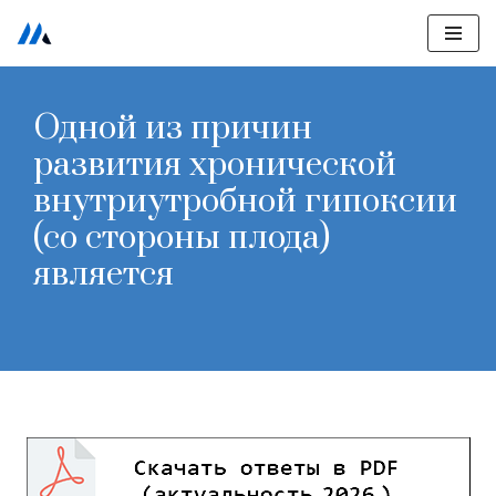
Перейти
к
Одной из причин
содержимому
развития хронической
внутриутробной гипоксии
(со стороны плода)
является