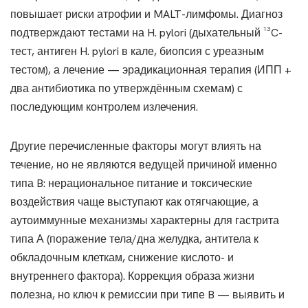
повышает риски атрофии и MALT-лимфомы. Диагноз
подтверждают тестами на H. pylori (дыхательный ¹³C-
тест, антиген H. pylori в кале, биопсия с уреазным
тестом), а лечение — эрадикационная терапия (ИПП +
два антибиотика по утверждённым схемам) с
последующим контролем излечения.
Другие перечисленные факторы могут влиять на
течение, но не являются ведущей причиной именно
типа B: нерациональное питание и токсические
воздействия чаще выступают как отягчающие, а
аутоиммунные механизмы характерны для гастрита
типа А (поражение тела/дна желудка, антитела к
обкладочным клеткам, снижение кислото- и
внутреннего фактора). Коррекция образа жизни
полезна, но ключ к ремиссии при типе B — выявить и