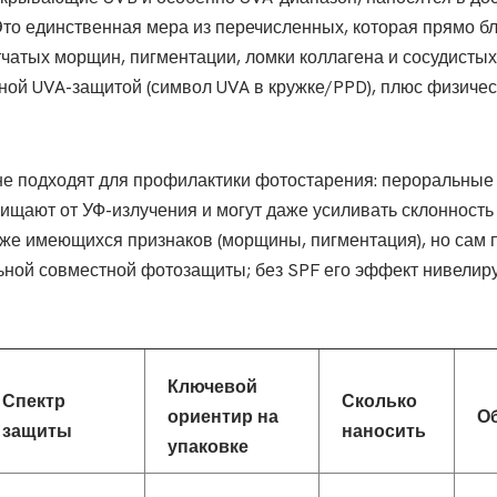
Это единственная мера из перечисленных, которая прямо б
чатых морщин, пигментации, ломки коллагена и сосудистых
ой UVA-защитой (символ UVA в кружке/PPD), плюс физическ
е подходят для профилактики фотостарения: пероральные
щают от УФ-излучения и могут даже усиливать склонность 
же имеющихся признаков (морщины, пигментация), но сам п
льной совместной фотозащиты; без SPF его эффект нивелир
Ключевой
Спектр
Сколько
ориентир на
О
защиты
наносить
упаковке