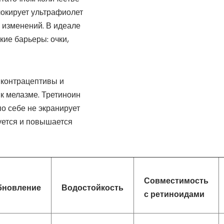
локирует ультрафиолет
 изменений. В идеале
ие барьеры: очки,
 контрацептивы и
к мелазме. Третиноин
о себе не экранирует
уется и повышается
Совместимость
бновление
Водостойкость
с ретиноидами