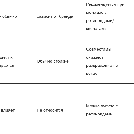
Рекомендуется при
мелазме с
к обычно
Зависит от бренда
ретиноидами/
кислотами
Совместимы,
ще, т.к.
снижают
Обычно стойкие
ирается
раздражение на
веках
Можно вместе с
 влияет
Не относится
ретиноидами