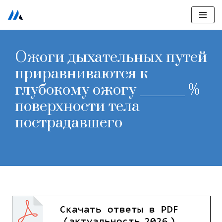
Перейти
к
Ожоги дыхательных путей
содержимому
приравниваются к
глубокому ожогу _______ %
поверхности тела
пострадавшего