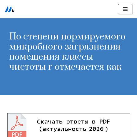
Перейти
к
содержимому
По степени нормируемого
микробного загрязнения
помещения классы
чистоты г отмечается как