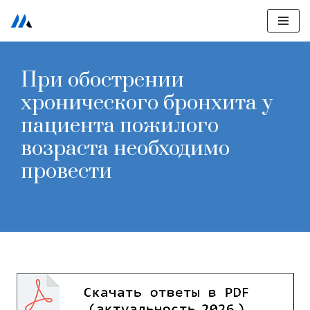
Перейти
к
При обострении
содержимому
хронического бронхита у
пациента пожилого
возраста необходимо
провести