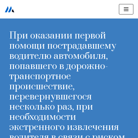
Перейти
к
При оказании первой
содержимому
помощи пострадавшему
водителю автомобиля,
попавшего в дорожно-
транспортное
происшествие,
перевернувшегося
несколько раз, при
необходимости
экстренного извлечения
водителя в связи с риском