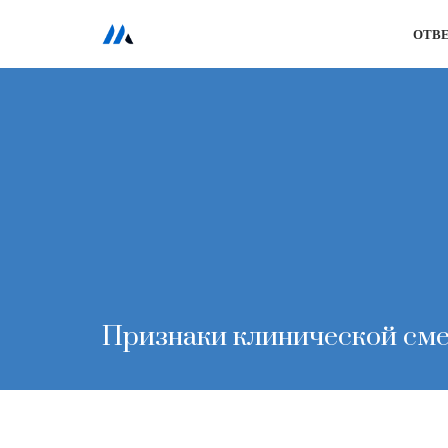
ОТВ
Перейти
к
содержимому
Признаки клинической см