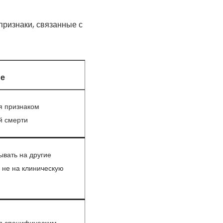
признаки, связанные с
е
я признаком
й смерти
ывать на другие
 не на клиническую