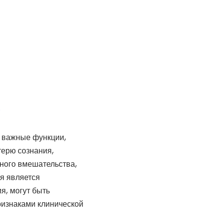
)
о важные функции,
терю сознания,
нного вмешательства,
ая является
я, могут быть
ризнаками клинической