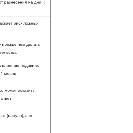
 от разнесения на дни <
нижает риск ложных
у прежде чем делать
тельства
к влиянию недавних
 1 месяц
с может исказить
 ответ
т (папула), а не