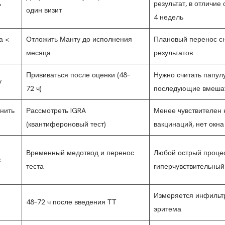
ь
результат, в отличие
один визит
4 недель
а <
Отложить Манту до исполнения
Плановый перенос с
месяца
результатов
Прививаться после оценки (48–
Нужно считать папул
у
72 ч)
последующие вмеша
нить
Рассмотреть IGRA
Менее чувствителен 
(квантифероновый тест)
вакцинаций, нет окна
Временный медотвод и перенос
Любой острый процес
х
теста
гиперчувствительный
Измеряется инфильтра
48–72 ч после введения ТТ
эритема