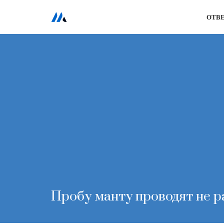
ОТВ
Перейти
к
содержимому
Пробу манту проводят не р