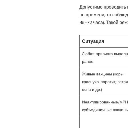
Допустимо проводить
по времени, то соблюд
48–72 часа). Такой ре
Ситуация
Любая прививка выпол
ранее
Живые вакцины (корь–
краснуха–паротит, ветр
оспа и др.)
Инактивированные/мРН
субъединичные вакцин