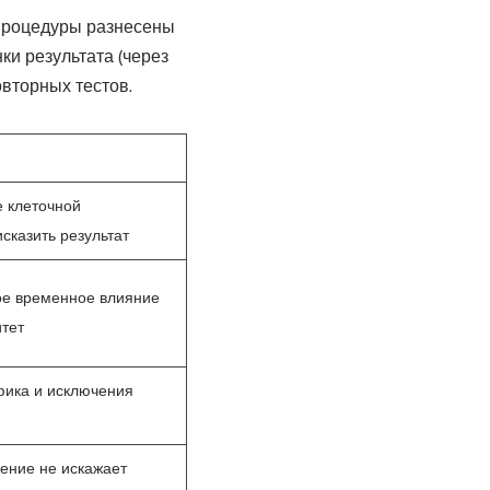
 процедуры разнесены
ки результата (через
овторных тестов.
 клеточной
сказить результат
е временное влияние
тет
фика и исключения
ение не искажает