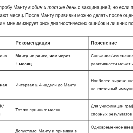
 пробу Манту
в один и тот же день
с вакцинацией; но если
ают месяц. После Манту прививки можно делать после оцен
жим минимизирует риск диагностических ошибок и лишних п
Рекомендация
Пояснение
нена
Манту не ранее, чем через
Снижение/изменение
1 месяц
реактивности может и
Наиболее выраженно
яная
Интервал ≥ 4 недели до Манту
на клеточный иммуни
К/
Для унификации гра
Тот же принцип: месяц
ы
спорных результатов
Одновременное введ
Допустимо: Манту и прививка в