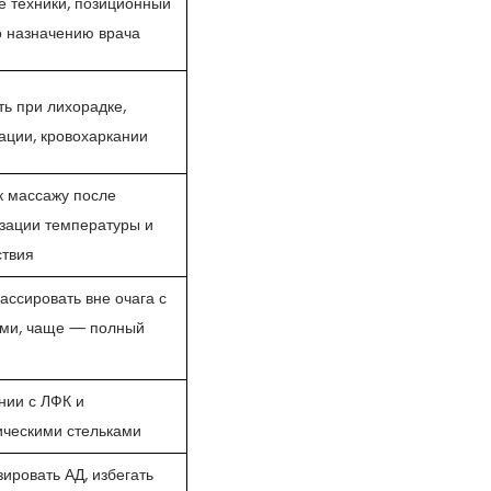
 техники, позиционный
о назначению врача
ь при лихорадке,
ации, кровохаркании
к массажу после
зации температуры и
ствия
ссировать вне очага с
ами, чаще — полный
нии с ЛФК и
ическими стельками
ировать АД, избегать