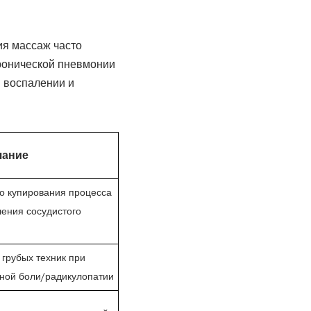
ия массаж часто
ронической пневмонии
 воспалении и
чание
о купирования процесса
ения сосудистого
 грубых техник при
ной боли/радикулопатии