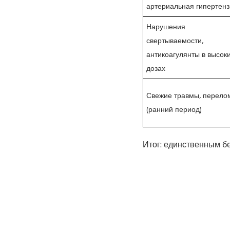
артериальная гипертенз
Нарушения
свертываемости,
антикоагулянты в высок
дозах
Свежие травмы, перело
(ранний период)
Итог: единственным б
состояния требуют оц