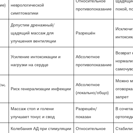
Относительное
Щадящие
ие)
неврологической
противопоказание
покой, п
симптоматики
Допустим дренажный/
Исключит
щадящий массаж для
Разрешён
интоксик
улучшения вентиляции
Возврат 
Усиление интоксикации и
Абсолютное
нормали
нагрузки на сердце
противопоказание
самочув
Можно ма
сы,
Абсолютное
Риск генерализации инфекции
оговорк
(локально/общо)
запрет
Массаж стоп и голени
Разрешён/
В сочета
улучшает тонус и свод
показан
ортопед
Колебания АД при стимуляции
Относительное
Стабилиз