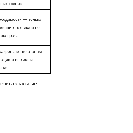
ных техник
бходимости — только
дящие техники и по
нию врача
разрешают по этапам
ации и вне зоны
ения
ебит; остальные