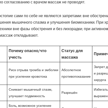
по согласованию с врачом массаж не проводят.
стопие сами по себе не являются запретами: вне обострен
шения мышечного спазма и улучшения биомеханики. При х
хники вне фазы обострения и без лихорадки; при активном
массаж откладывают.
Почему опасно/что
Статус для
Приме
учесть
массажа
Запрет д
Риск отрыва тромба и эмболии
Абсолютное
и разреш
при усилении кровотока
противопоказание
хирурга
Снимает мышечный спазм,
Избегать
Разрешён
улучшает подвижность
выражен
Боль, возможное усиление