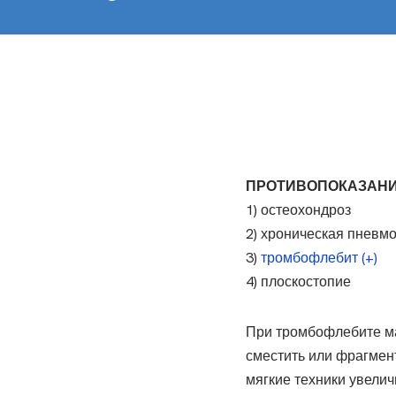
ПРОТИВОПОКАЗАНИ
1) остеохондроз
2) хроническая пневм
3)
тромбофлебит (+)
4) плоскостопие
При тромбофлебите ма
сместить или фрагмен
мягкие техники увелич