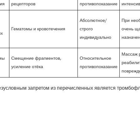
ия
рецепторов
противопоказание
интенсив
Абсолютное/
При нео
Гематомы и кровотечения
строго
очень ща
их
индивидуально
назначе
Массаж 
мы
Смещение фрагментов,
Относительное
реабилит
усиление отёка
противопоказание
поврежд
езусловным запретом из перечисленных является тромбофл
енки фазы заболевания и подбора щадящих методик.