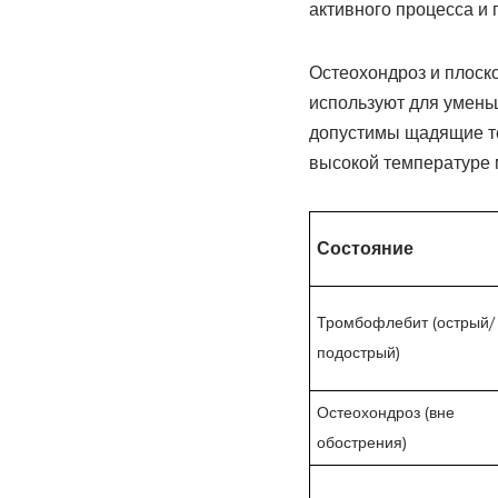
активного процесса и 
Остеохондроз и плоско
используют для умень
допустимы щадящие те
высокой температуре 
Состояние
Тромбофлебит (острый/
подострый)
Остеохондроз (вне
обострения)