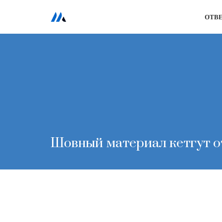
ОТВ
Перейти
к
содержимому
Шовный материал кетгут о