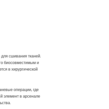
 для сшивания тканей.
его биосовместимым и
ется в хирургической
аневые операции, где
й элемент в арсенале
ьства.