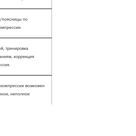
/поясницы по
омпрессии.
й, тренировка
заниям, коррекция
ссия.
и компрессии возможен
нное, неполное