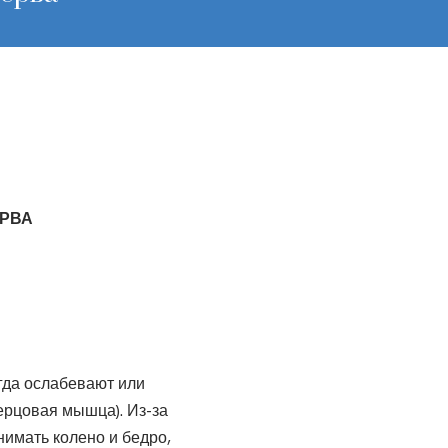
ЕРВА
гда ослабевают или
ерцовая мышца). Из-за
имать колено и бедро,