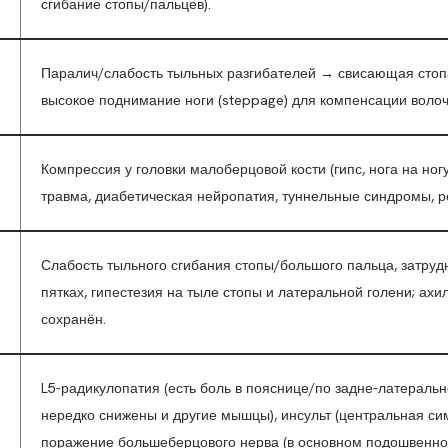
сгибание стопы/пальцев).
Паралич/слабость тыльных разгибателей → свисающая сто
высокое поднимание ноги (steppage) для компенсации волоч
Компрессия у головки малоберцовой кости (гипс, нога на ногу
травма, диабетическая нейропатия, туннельные синдромы, р
Слабость тыльного сгибания стопы/большого пальца, затруд
пятках, гипестезия на тыле стопы и латеральной голени; ах
сохранён.
L5-радикулопатия (есть боль в пояснице/по задне-латеральн
нередко снижены и другие мышцы), инсульт (центральная си
поражение большеберцового нерва (в основном подошвенное