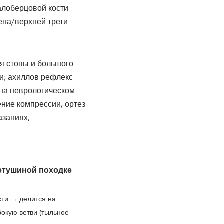
алоберцовой кости
лена/верхней трети
ия стопы и большого
и; ахиллов рефлекс
 на неврологическом
ние компрессии, ортез
азаниях,
етушиной походке
ти → делится на
бокую ветви (тыльное