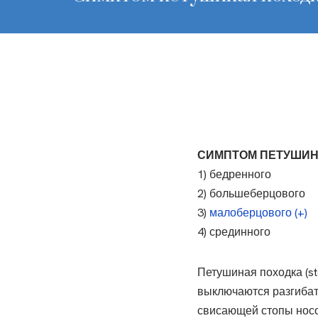
СИМПТОМ ПЕТУШИНА
1) бедренного
2) большеберцового
3)
малоберцового (+)
4) срединного
Петушиная походка (st
выключаются разгибат
свисающей стопы носо