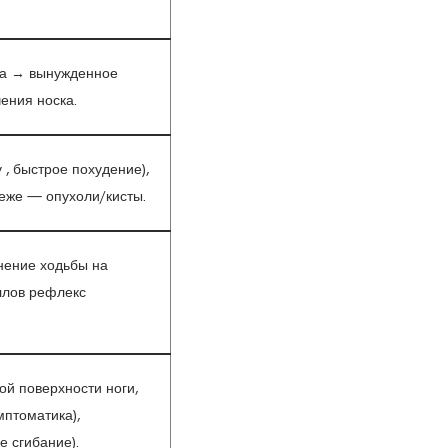
па → вынужденное
ения носка.
 , быстрое похудение),
еже — опухоли/кисты.
нение ходьбы на
иллов рефлекс
ой поверхности ноги,
мптоматика),
 сгибание).