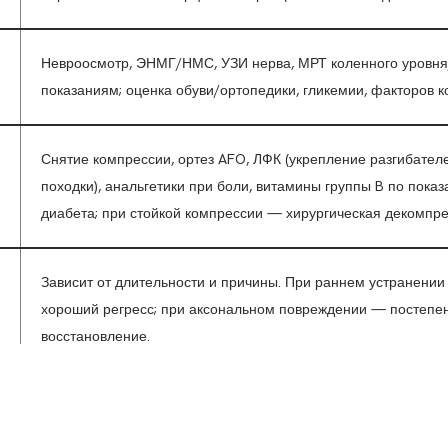
Невроосмотр, ЭНМГ/НМС, УЗИ нерва, МРТ коленного уровня
показаниям; оценка обуви/ортопедики, гликемии, факторов к
Снятие компрессии, ортез AFO, ЛФК (укрепление разгибателе
походки), анальгетики при боли, витамины группы B по пока
диабета; при стойкой компрессии — хирургическая декомпре
Зависит от длительности и причины. При раннем устранени
хороший регресс; при аксональном повреждении — постепе
восстановление.