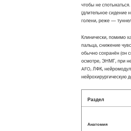
чтобы не спотыкаться
(длительное сидение н
голени, реже — тунне
Клинически, помимо х
пальца, снижение чув
обычно сохранён (он 
осмотре, ЭНМГ, при н
AFO, ЛФК, нейромодул
нейрохирургическую д
Раздел
Анатомия