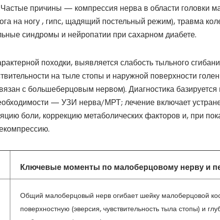
. Частые причины — компрессия нерва в области головки м
ога на ногу , гипс, щадящий постельный режим), травма ко
льные синдромы и нейропатии при сахарном диабете.
арактерной походки, выявляется слабость тыльного сгибан
ствительности на тыле стопы и наружной поверхности голен
связан с большеберцовым нервом). Диагностика базируется
еобходимости — УЗИ нерва/МРТ; лечение включает устране
яцию боли, коррекцию метаболических факторов и, при пок
екомпрессию.
Ключевые моменты по малоберцовому нерву и п
Общий малоберцовый нерв огибает шейку малоберцовой кос
поверхностную (эверсия, чувствительность тыла стопы) и глу