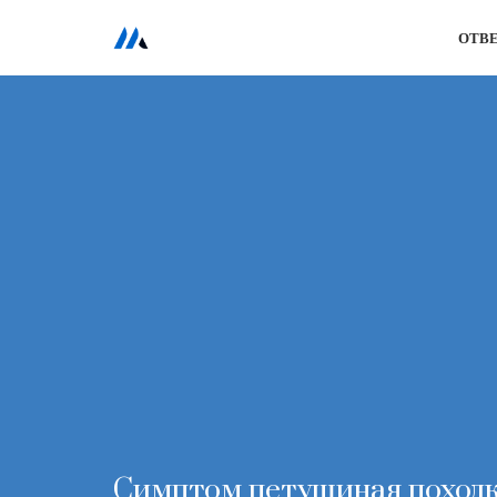
ОТВ
Перейти
к
содержимому
Симптом петушиная походка