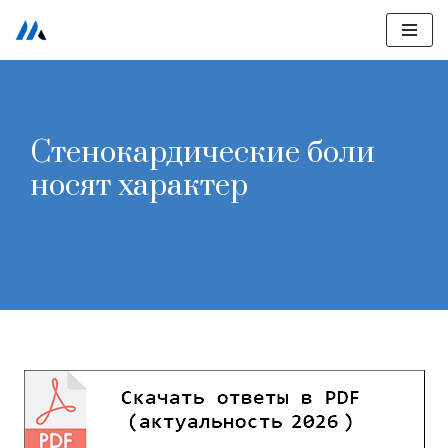
Перейти
к
содержимому
Стенокардические боли
носят характер