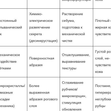
Химико-
Растворение
остоянный
электрическое
себума,
Плотный 
альванический
размягчение
подготовка к
жирная к
к
секрета
механической
чувствит
(десинкрустация)
чистке
Густой ро
еханическое
Отшелушивание,
Поверхностная
слой, не-
оздействие
выравнивание
абразия
чувствит
ётками
текстуры
кожа
Сглаживание
икрокристаллы/
Более
Постакне
рубчиков/
лмазные
выраженная
гиперкера
микроморщин,
асадки
абразия рогового
неглубок
стимуляция
механика)
слоя
рубцы
обновления