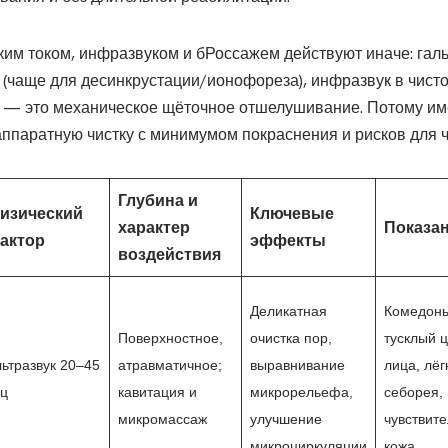
ким током, инфразвуком и бРоссажем действуют иначе: гал
(чаще для десинкрустации/ионофореза), инфразвук в чисто
 — это механическое щёточное отшелушивание. Потому им
ппаратную чистку с минимумом покраснения и рисков для ч
Глубина и
изический
Ключевые
характер
Показа
актор
эффекты
воздействия
Деликатная
Комедоны
Поверхностное,
очистка пор,
тусклый ц
ьтразвук 20–45
атравматичное;
выравнивание
лица, лёг
Гц
кавитация и
микрорельефа,
себорея,
микромассаж
улучшение
чувствит
микроциркуляции
кожа