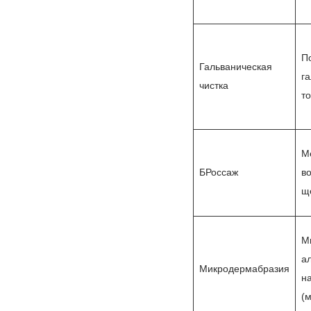
П
Гальваническая
г
чистка
то
М
БРоссаж
в
щ
М
а
Микродермабразия
н
(