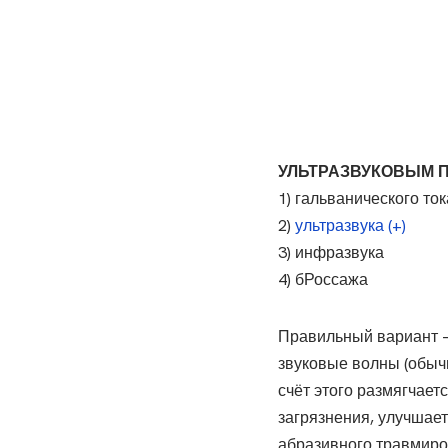
УЛЬТРАЗВУКОВЫМ 
1) гальванического ток
2)
ультразвука (+)
3) инфразвука
4) бРоссажа
Правильный вариант —
звуковые волны (обыч
счёт этого размягчает
загрязнения, улучшае
абразивного травмиро