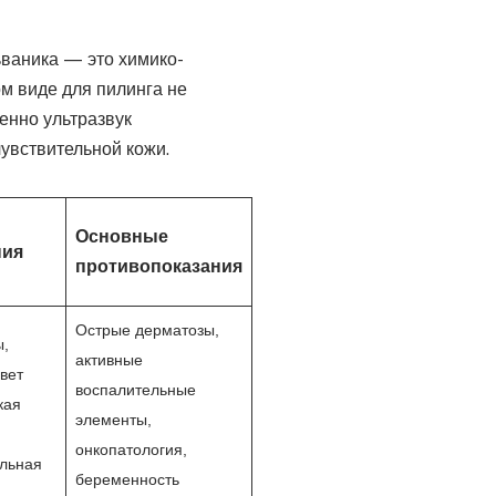
ьваника — это химико-
м виде для пилинга не
енно ультразвук
увствительной кожи.
Основные
ния
противопоказания
Острые дерматозы,
,
активные
вет
воспалительные
кая
элементы,
онкопатология,
ельная
беременность