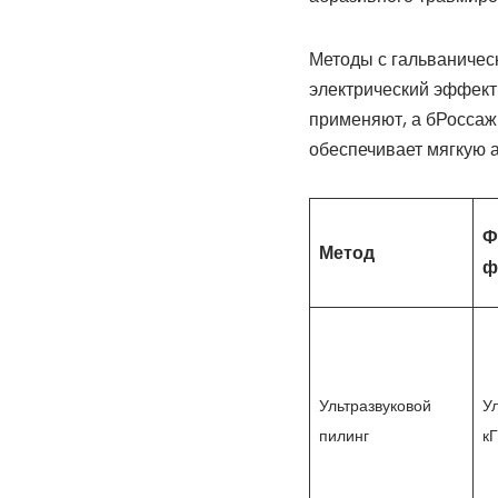
Методы с гальваничес
электрический эффект 
применяют, а бРоссаж
обеспечивает мягкую а
Ф
Метод
ф
Ультразвуковой
Ул
пилинг
к