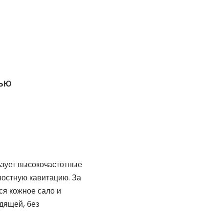
ЩЬЮ
ьзует высокочастотные
ностную кавитацию. За
ся кожное сало и
дящей, без