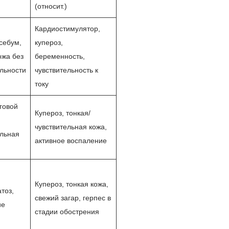
(относит.)
Кардиостимулятор,
себум,
купероз,
ожа без
беременность,
ельности
чувствительность к
току
говой
Купероз, тонкая/
чувствительная кожа,
ельная
активное воспаление
,
Купероз, тонкая кожа,
тоз,
свежий загар, герпес в
ие
стадии обострения