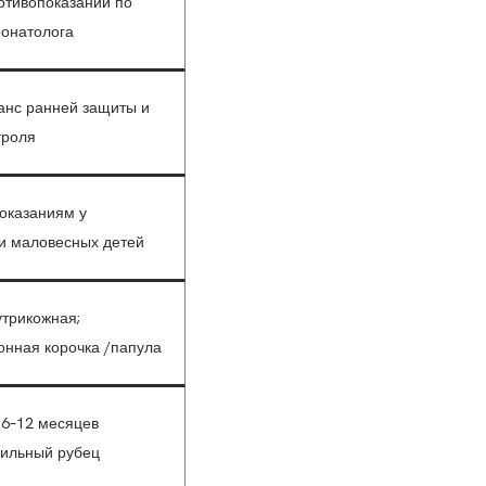
отивопоказаний по
еонатолога
нс ранней защиты и
троля
оказаниям у
и маловесных детей
утрикожная;
нная корочка /папула
 6–12 месяцев
ильный рубец