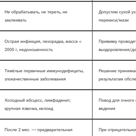
Не обрабатывать, не тереть, не
Допустим сухой ух
заклеивать
перекиси/мази
Острая инфекция, лихорадка, масса <
Прививку проводя
2000 г, недоношенность
выздоровления/до
Тяжёлые первичные иммунодефициты,
Решение принимае
злокачественные заболевания
результатам обсл
Холодный абсцесс, лимфаденит,
Повод для очного 
крупная язвочка, келоид
ведения
После 2 мес. — предварительная
При отрицательно