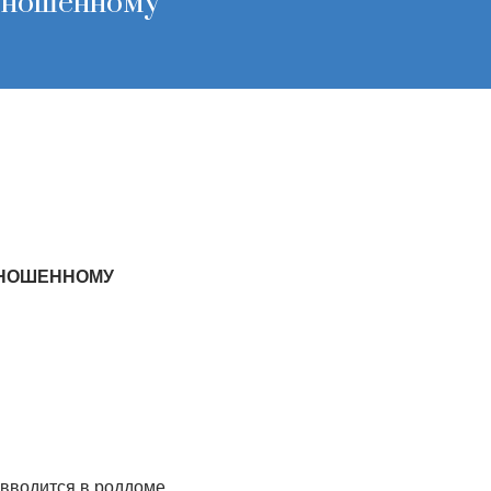
доношенному
ОНОШЕННОМУ
вводится в роддоме