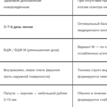
Здоровым доношенным
При отсутствии пр
новорождённым
итогам осмотра н
Оптимальный бала
3–7-й день жизни
медицинского кон
Вариант М — по п
БЦЖ / БЦЖ-М (уменьшенная доза)
ослабленных и/ил
Внутрикожно, левое плечо (верхняя
Техника строго вн
треть наружной поверхности)
формируется лимо
Папула → корочка → небольшой рубчик
Обычно в течение
3–10 мм
формируется стаб