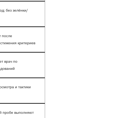
од; без зелёнки/
т после
стижения критериев
т врач по
едований
осмотра и тактики
й пробе выполняют