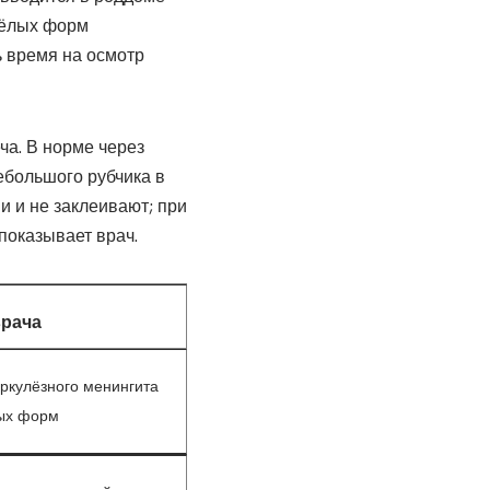
жёлых форм
 время на осмотр
ча. В норме через
ебольшого рубчика в
 и не заклеивают; при
показывает врач.
рача
ркулёзного менингита
ых форм