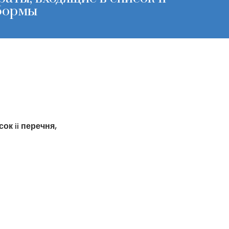
 формы
к ii перечня,