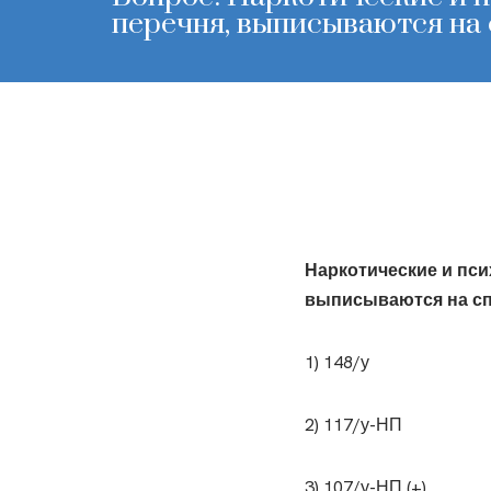
перечня, выписываются на
Наркотические и пси
выписываются на с
1) 148/у
2) 117/у-НП
3) 107/у-НП (+)