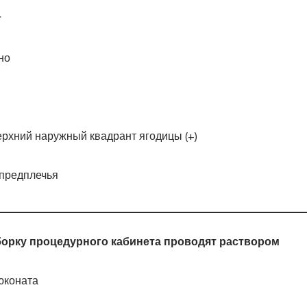
т
но
ерхний наружный квадрант ягодицы (+)
 предплечья
орку процедурного кабинета проводят раствором
юконата