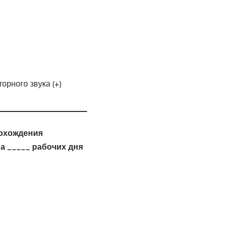
орного звука (+)
рохождения
а _____ рабочих дня