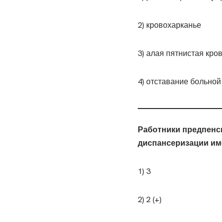
2) кровохарканье
3) алая пятнистая кров
4) отставание больной
Работники предпенси
диспансеризации име
1) 3
2) 2 (+)