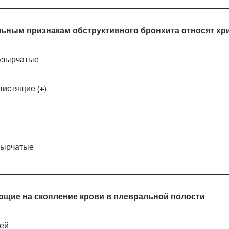
ьным признакам обструктивного бронхита относят хр
узырчатые
вистящие (+)
зырчатые
щие на скопление крови в плевральной полости
щей