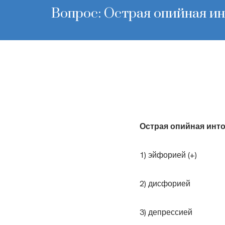
Вопрос: Острая опийная и
Острая опийная инт
1) эйфорией (+)
2) дисфорией
3) депрессией