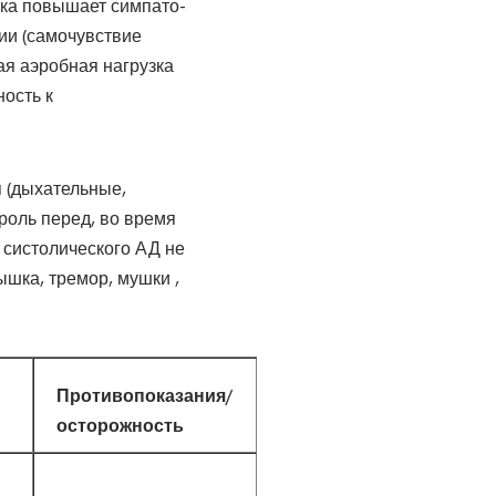
зка повышает симпато-
ии (самочувствие
ая аэробная нагрузка
ость к
 (дыхательные,
роль перед, во время
 систолического АД не
ышка, тремор, мушки ,
Противопоказания/
осторожность