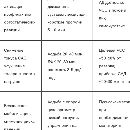
АД до/после,
активация,
движения в
ЧСС в покое и
профилактика
суставах лёжа/сидя,
пик;
ортостатических
короткие прогулки
самочувствие
реакций
5–10 мин
Снижение
Целевая ЧСС
Ходьба 20–40 мин,
тонуса САС,
~50–60% от
ЛФК 20–30 мин,
улучшение
резерва;
растяжка; 3–5 дн/
толерантности к
прибавка САД
нед
нагрузке
≤20–30 мм рт. ст
Ходьба с опорой,
Пульсоксиметр
Безопасная
цикл-эргометр
при
мобилизация,
низкой нагрузки,
необходимости;
снижение риска
упражнения на
мониторинг
падений