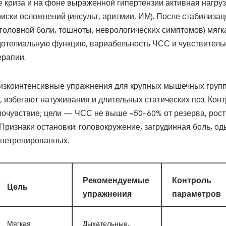
е криза и на фоне выраженной гипертензии активная нагру
иски осложнений (инсульт, аритмии, ИМ). После стабилизац
головной боли, тошноты, неврологических симптомов) мягк
дотелиальную функцию, вариабельность ЧСС и чувствительн
ерапии.
изкоинтенсивные упражнения для крупных мышечных групп
, избегают натуживания и длительных статических поз. Конт
амочувствие; цели — ЧСС не выше ~50–60% от резерва, рост
. Признаки остановки: головокружение, загрудинная боль, од
 нетренированных.
Рекомендуемые
Контроль
Цель
упражнения
параметров
Мягкая
Дыхательные,