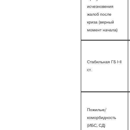
исчезновения
жалоб после
криза (верный
момент начала)
Стабильная ГБ I–II
ст.
Пожилые/
коморбидность
(ИБС, СД)